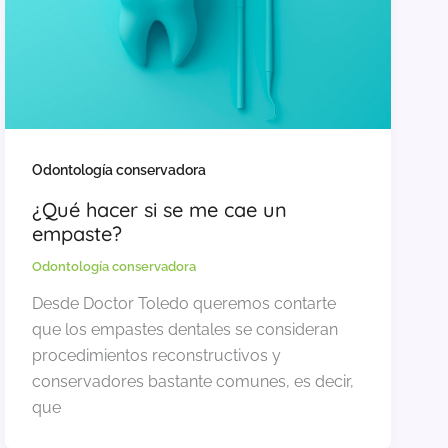
Odontología conservadora
¿Qué hacer si se me cae un
empaste?
Odontología conservadora
Desde Doctor Toledo queremos contarte
que los empastes dentales se consideran
procedimientos reconstructivos y
conservadores bastante comunes, es decir,
que