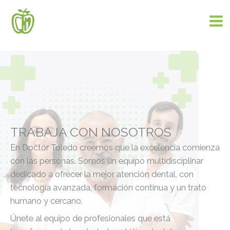
Ir
al
contenido
TRABAJA CON NOSOTROS
En Doctor Toledo creemos que la excelencia comienza
con las personas. Somos un equipo multidisciplinar
dedicado a ofrecer la mejor atención dental, con
tecnología avanzada, formación continua y un trato
humano y cercano.
Únete al equipo de profesionales que está