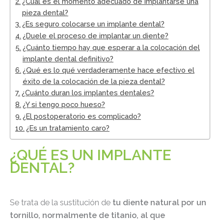
¿Cuál es el momento adecuado de implantarse una
pieza dental?
¿Es seguro colocarse un implante dental?
¿Duele el proceso de implantar un diente?
¿Cuánto tiempo hay que esperar a la colocación del
implante dental definitivo?
¿Qué es lo qué verdaderamente hace efectivo el
éxito de la colocación de la pieza dental?
¿Cuánto duran los implantes dentales?
¿Y si tengo poco hueso?
¿El postoperatorio es complicado?
¿Es un tratamiento caro?
¿QUÉ ES UN IMPLANTE
DENTAL?
Se trata de la sustitución de
tu diente natural por un
tornillo, normalmente de titanio, al que